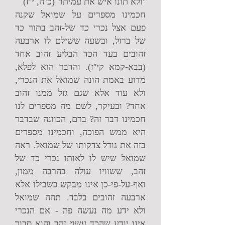
''ולא תונו איש את עמיתו'' (כ''ה, י''ז)
חכמינו מספרים על שמואל שקנה
פעם אצל נכרי כד של-זהב בתור כד
של ברזל, ובשעה ששילם לו ארבעה
זהובים בעד הכד הבליע זהוב אחד
(בבא-קמא קי''ז). והדבר הוא לפלא,
מדוע באמת הונה שמואל את הנכרי,
ולא עוד אלא שגם גזל ממנו זהוב
אחד? ובעיקר, לשם מה מספרים לנו
חכמינו דבר זה? ברם, הכוונה שבדבר
היא ממש הפוכה, וחכמינו מספרים
בזה את גודל צדקותו של שמואל. ראה
שמואל שיש לו לאותו נכרי כד של
זהב, ששוויו עולה בהרבה ממון,
ואף-על-פי-כן אינו מבקש בשבילו אלא
ארבעה זהובים בלבד. תהה שמואל
ולא ידע מה נעשה פה - אם הנכרי
אינו יודע שהכד עשוי זהב והוא סבור