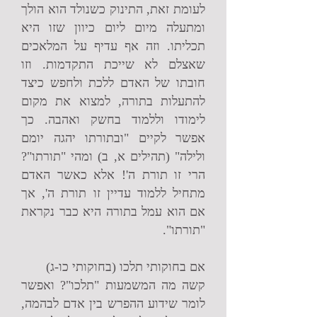
לעומת זאת, התינוק כשנולד הוא הולך
ומתעלה מיום ליום כיוון שזו היא
תכליתו. וזה אף עדיף על המלאכים
שאצלם לא שייכת התקדמות. וזו
חובתו של האדם ללכת ולחפש כיצד
להתעלות בתורה, למצוא את מקום
לימודו וללמוד בחשק ואהבה. כך
אפשר לקיים "ובתורתו יהגה יומם
ולילה" (תהילים א, ב) ומהי "תורתו"?
הרי זו תורת ה'! אלא כאשר האדם
מתחיל ללמוד עדיין זו תורת ה', אך
אם הוא עמל בתורה היא כבר נקראת
"תורתו".
אם בחוקותי תלכו (בחוקותי כו-ג)
קשה מה המשמעות "תלכו"? ואפשר
לומר שידוע ההפרש בין אדם לבהמה,