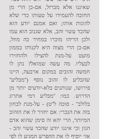
שאיננו אלא מברזל, אם-כן הרי מן
החובה להעמידו על טעותו כדי שלא
להונות אותו; ואם אמנם יודע הוא
שהכד עשוי זהב, אלא שגנוב הוא עמו
ולכן הריהו מוכרו במחיר כה מוזל,
אם-כן הרי מצוה היא לקנותו בממון
מועט על-מנת להצילו ולהחזירו
לבעליו. מה עשה שמואל? נתן לו
חמשה זהובים במקום ארבעה, היינו
שהבליע לו זהוב נוסף (''מבליע''
פירושו, שנותנים בלא-יודעים יותר מן
הדרוש. כמו: ''מבליע דמי אתרוג
בלולב'' - סוכה ל''ט) - על-מנת לבחון
בזה את הנכרי: אם יחזיר לו את הזהוב
המיותר, הרי יהא זה סימן שהוא אדם
הגון וכי איננו יודע שהכד עשוי זהב -
אזי יוסיף לו את ההפרש המגיע לו לפי