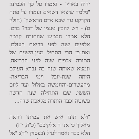
יהיה בארץ'' - ואמרו על כך חכמינו:
''מלמד שיצאו דשאים ועמדו על פתח
הקרקע עד שבא אדם הראשון'' (חולין
ס) - ויש להבין טעמו של דבר? ברם,
הלא אמרו חכמינו שהתורה קדמה
אלפיים שנה לפני בריאת העולם,
ואם-כן הרי התחיל מנין-השנים של
התורה אלפים שנה לפני הבריאה,
ונמצא שאותה שנה בה נברא העולם
היתה שנת-יובל וימי הבריאה-
מהעשרים-והחמשה באלול ועד ליום
הששי, שבו התחילה שנה חדשה
פשוטה וכבר הותרה מלאכת שדה...
''ולא תונו איש את עמיתו ויראת
מאליך כי אני ה אלקיכם'' (כ''ה, י''ז)
הלא כבר נאמר לעיל (בפסוק י''ד): ''אל