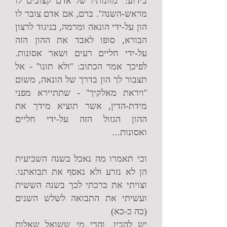
בידוע: ''מזונותיו של אדם קצובים לו
מראש-השנה''. ברם, אם אדם צובר לו
הון על-ידי הונאה ומרמה, בניגוד לרצון
הבורא, סופו לאבד את ההון הזה
על-ידי חליים רעים ושאר אסונות.
לפיכך אמר הכתוב: ''ולא תונו'' - אל
תצבור לך הון בדרך של הונאה, משום
''ויראת מאלקיך'' - שתתיירא מפני
מידת-הדין, אשר תוציא מידך את
ההון הגזול הזה על-ידי חליים
ואסונות...
וכי תאמרו מה נאכל בשנה השביעית
הן לא נזרע ולא נאסף את תבואתנו.
וצויתי את ברכתי לכך בשנה הששית
ועשיתי את התבואה לשלש השנים
(כה כ-כא)
יש להבין, והרי מי ששואל שאלות