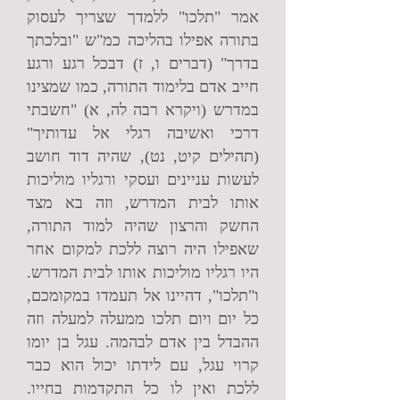
אמר "תלכו" ללמדך שצריך לעסוק
בתורה אפילו בהליכה כמ"ש "ובלכתך
בדרך" (דברים ו, ז) דבכל רגע ורגע
חייב אדם בלימוד התורה, כמו שמצינו
במדרש (ויקרא רבה לה, א) "חשבתי
דרכי ואשיבה רגלי אל עדותיך"
(תהילים קיט, נט), שהיה דוד חושב
לעשות עניינים ועסקי ורגליו מוליכות
אותו לבית המדרש, וזה בא מצד
החשק והרצון שהיה למוד התורה,
שאפילו היה רוצה ללכת למקום אחר
היו רגליו מוליכות אותו לבית המדרש.
ו"תלכו", דהיינו אל תעמדו במקומכם,
כל יום ויום תלכו ממעלה למעלה וזה
ההבדל בין אדם לבהמה. עגל בן יומו
קרוי עגל, עם לידתו יכול הוא כבר
ללכת ואין לו כל התקדמות בחייו.