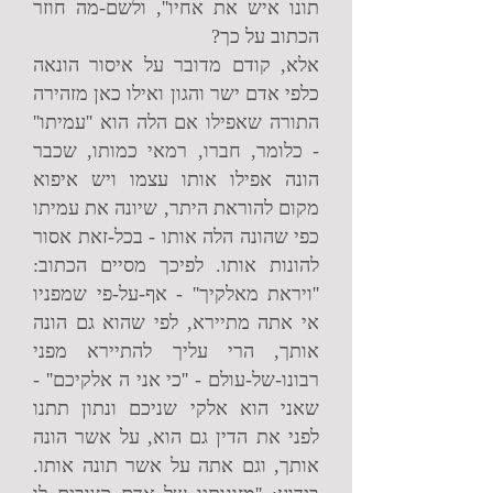
תונו איש את אחיו'', ולשם-מה חוזר
הכתוב על כך?
אלא, קודם מדובר על איסור הונאה
כלפי אדם ישר והגון ואילו כאן מזהירה
התורה שאפילו אם הלה הוא ''עמיתו''
- כלומר, חברו, רמאי כמותו, שכבר
הונה אפילו אותו עצמו ויש איפוא
מקום להוראת היתר, שיונה את עמיתו
כפי שהונה הלה אותו - בכל-זאת אסור
להונות אותו. לפיכך מסיים הכתוב:
''ויראת מאלקיך'' - אף-על-פי שמפניו
אי אתה מתיירא, לפי שהוא גם הונה
אותך, הרי עליך להתיירא מפני
רבונו-של-עולם - ''כי אני ה אלקיכם'' -
שאני הוא אלקי שניכם ונתון תתנו
לפני את הדין גם הוא, על אשר הונה
אותך, וגם אתה על אשר תונה אותו.