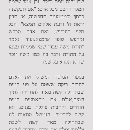
שלו יהגה יומם ולילה. וכן אמר שלמה
המלך החכם מכל אדם: "אם תבקשנה
ככסף וכמטמונים תחפשנה, אז תבין
יראת ה' ודעת אלקים תמצא". הכל
תלוי בחיפוש, ואם אדם מבקש
ומחפש סופו שימצא.ועוד נאמר
"תורת משה עבדי שמי שממית עצמו
על התורה ודבר בה כמו משה זוכר
שהיא תקרא על שמו.
בספרי המוסר המשילו את האדם
לחבית ריקה ששטה על פני המים
שבתחילה קשה מאוד להחדירה לתוך
המים,אולם אם מתאמצים המים
חודרים והחבית צוללת בפנים, ואז
קשה להרימה. הנמשל מתאים לנו
שבתחילה מאד קשה לשבת
וללמוד,אולם אם אדם מחדיר לעצמו