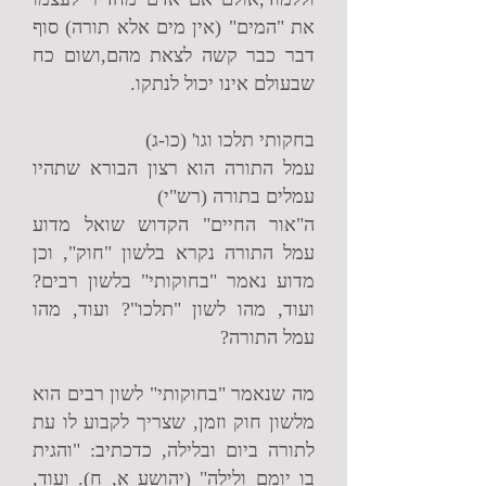
את "המים" (אין מים אלא תורה) סוף
דבר כבר קשה לצאת מהם,ושום כח
שבעולם אינו יכול לנתקו.
בחקותי תלכו וגו' (כו-ג)
עמל התורה הוא רצון הבורא שתהיו
עמלים בתורה (רש"י)
ה"אור החיים" הקדוש שואל מדוע
עמל התורה נקרא בלשון "חוק", וכן
מדוע נאמר "בחוקותי" בלשון רבים?
ועוד, מהו לשון "תלכו"? ועוד, מהו
עמל התורה?
מה שנאמר "בחוקותי" לשון רבים הוא
מלשון חוק וזמן, שצריך לקבוע לו עת
לתורה ביום ובלילה, כדכתיב: "והגית
בו יומם ולילה" (יהושע א, ח). ועוד,