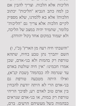
הליכות אלא הלכות. וצריך להבין אם
כן למה כתב הנביא "הליכות" יכתוב
הלכות? אלא בא ללמדנו, שלא מספיק
לקיים הלכות אלא צריך גם "הליכות"
כלומר, שתמיד יהיה במצב של הליכה,
ולא יעמוד במקום אחד (קול יהודה).
''והשבתי חיה רעה מן הארץ'' (כ''ו, ו)
השם יתברך נתן טבע בחיה, שתהא
טורפת רק בהמות ולא בני-אדם, שכן
אמרו חכמינו: ''אין חיה שולטת באדם
עד שנדמה לה כבהמה'' (שבת קנ''א),
ואילו היתה מטבעה טורפת גם
בני-אדם הרי לא היתה יודעת להבחין
בין אדם טוב לאדם רע; לפיכך הריהי
טורפת רק במות, או בני-אדם שנראים
כבהמות בשל מעשיהם הרעים. ברם,