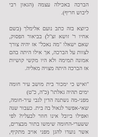
הברכה באכילה עצמה (הגאון רבי
ליבוש חריף).
כיוצא בזה כתב נועם אלימלך (בשם
אחיו ר' זושא זצ"ל) בביאור הפסוק,
שאם ישאלו "מה נאכל" אז יהיה צורך
לצוות על הברכה, אך אילו היתה בהם
אמונה תמימה ולא היו מקשי קושיות
אז הברכה היתה מצויה מאליה.
''ואיש כי ימכור בית מושב עיר חומה
ימים תהיה גאלתו'' (כ''ה, כ''ט)
מפני-מה נשתנה הדין לגבי עיר-חומה,
שאי-אפשר לגאול בה בית. כעבור שנה
ואפילו ביובל אינו חוזר לבעליו? לפי
ששערי-החומה שימשו בתור מבצרים,
אשר נועדו להגן מפני אויב מתקיף,