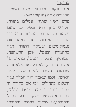
בחוקתי​
אם בחוקותי תלכו ואת מצותי תשמרו
ועשיתם אתם (חוקותי כו-ג)
פרש רש"י שתהיו עמלים בתורה.
הקדוש ברוך הוא הבטיח לנו שאם
נשמור על התורה והמצוות נזכה לכל
הברכות הטובות. וזה דוקא אם
נעמול,משום שעיקר התורה תלוי
בהתמדה ובעמל, שכן ההשקעה,
המאמץ, הדבקות והעמל, מראים על
אהבת התורה, ולא רק זאת אלא זוכה
שהתורה נהפכת להיות שלו, קנינו
האישי. וכמו שאמר דוד המלך עליו
השלום בתהילים: "כי אם בתורת ה'
חפצו ובתורתו יהגה יומם ולילה",
דהיינו, אם חפצו וחשקו רב בעבודת ה'
ובתורתו,אז מסיים הפסוק ובתורתו