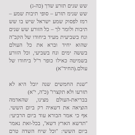
שש שנים תזרע שדך (כה-ג)
שש שנימ תזרע – סופי תיבות שמע –
רמז לפסוק שמע ישראל שיש בו שש
תיבות ולומר לך – כל הזורע שש שנים
ונח בשביעית מעיד ביחודו של הקב"ה
שהוא יחיד וברא את כל העולם
בששה ימים ונח בשביעי, וכל הזורע
בשמיטה כאילו כופר ר"ל ביחודו של
עולם.(החיד"א)
''שנת החמשים שנה יובל היא לא
תזרעו ולא תקצרו'' (כ''ה, י''א)
בבריאת-העולם מצינו, שהאדמה
הוציאה את דשאיה רק ביום הששי.
אף כי אמר הבורא עוד ביום הרביעי:
''תדשא הארץ דשא'', בכל-זאת נאמר
ביום הששי: ''וכל שיח השדה טרם