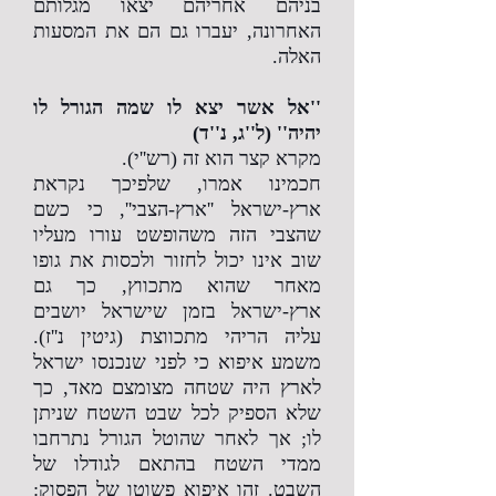
בניהם אחריהם יצאו מגלותם
האחרונה, יעברו גם הם את המסעות
האלה.
''אל אשר יצא לו שמה הגורל לו
יהיה'' (ל''ג, נ''ד)
מקרא קצר הוא זה (רש''י).
חכמינו אמרו, שלפיכך נקראת
ארץ-ישראל ''ארץ-הצבי'', כי כשם
שהצבי הזה משהופשט עורו מעליו
שוב אינו יכול לחזור ולכסות את גופו
מאחר שהוא מתכווץ, כך גם
ארץ-ישראל בזמן שישראל יושבים
עליה הריהי מתכווצת (גיטין נ''ז).
משמע איפוא כי לפני שנכנסו ישראל
לארץ היה שטחה מצומצם מאד, כך
שלא הספיק לכל שבט השטח שניתן
לו; אך לאחר שהוטל הגורל נתרחבו
ממדי השטח בהתאם לגודלו של
השבט. זהו איפוא פשוטו של הפסוק: