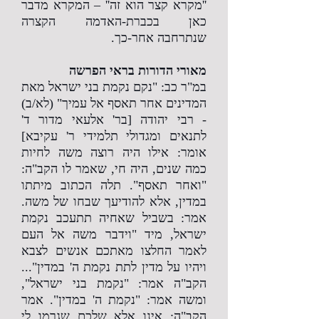
''מקרא קצר הוא זה'' – המקרא מדבר
כאן בכברת-האדמה הקצרה
שנתרחבה אחר-כך.
מאורי הדורות בראי הפרשה
במ"ר כב: "נקם נקמת בני ישראל מאת
המדינים אחר תאסף אל עמיך" (לא/ב)
- רבי יהודה [בר' אלעאי מדור ד'
לתנאים ומגדולי תלמידי ר' עקיבא]
אומר: אילו היה רוצה משה לחיות
כמה שנים, היה חי, שאמר לו הקב"ה:
"ואחר תאסף". תלה הכתוב מיתתו
במדין, אלא להודיעך שבחו של משה.
אמר: בשביל שאחיה תתעכב נקמת
ישראל, מיד "וידבר משה אל העם
לאמר החלצו מאתכם אנשים לצבא
ויהיו על מדין לתת נקמת ה' במדין"...
הקב"ה אמר: "נקמת בני ישראל",
ומשה אמר: "נקמת ה' במדין". אמר
הקב"ה: אינו אלא שלכם שגרמו לי