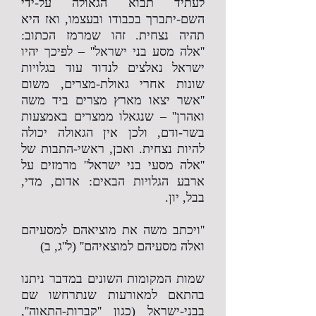
לעתיד תבוא הגאולה על-ידי
השם-יתברך בכבודו ובעצמו, ואז היא
תהיה נצחית. זהו שמרמז הכתוב:
''אלה מסע בני ישראל'' – לפיכך יהיו
ישראל נאלצים לנדוד עוד בגלויות
שונות אחרי גאולת-מצרים, משום
''אשר יצאו מארץ מצרים ביד משה
ואהרן'' – שנגאלו ממצרים באמצעות
בשר-ודם, ולכן אין הגאולה יכולה
להיות נצחית. ואכן, ראשי-התבות של
''אלה מסעי בני ישראל'' מרמזים על
ארבע הגלויות הבאים: אדום, מדי,
בבל, יון.
''ויכתב משה את מוציאהם למסעיהם
ואלה מסעיהם למוצאיהם'' (ל''ג, ב)
שמות המקומות השונים במדבר ניתנו
בהתאם למאורעות שנתרחשו שם
בבני-ישראל (כגון ''קברות-התאוה'',