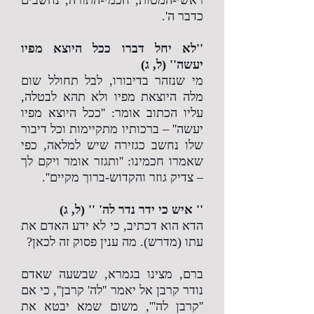
ראשי-המטות, חכמי-התורה, נחשבים
כדבר ה'.
''לא יחל דברו ככל היוצא מפיו
יעשה'' (ל, ג)
מי שנזהר בדיבורו, לבל תחולל שום
מלה היוצאת מפיו ולא תהא לבטלה,
עליו הכתוב אומר: ''ככל היוצא מפיו
יעשה'' – ברכותיו מתקיימות וכל דיבור
שלו נחשב כגזירה שיש למלאה, כפי
שאמרו חכמינו: ''ותגזר אומר ויקם לך
– צדיק גוזר והקדוש-ברוך מקיים''.
'' איש כי ידר נדר לה' '' (ל, ג)
הדא הוא דכתיב, כי לא ידע האדם את
עתו (מדרש). מה ענין פסוק זה לכאן?
ברם, מצינו בגמרא, שבשעה שאדם
נודר קרבן אל יאמר ''לה' קרבן'', כי אם
''קרבן לה''', משום שמא יבטא את