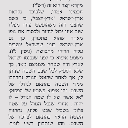
מקרא קצר הוא זה (רש''י).
חכמינו אמרו, שלפיכך נקראת
ארץ-ישראל ''ארץ-הצבי'', כי כשם
שהצבי הזה משהופשט עורו מעליו
שוב אינו יכול לחזור ולכסות את גופו
מאחר שהוא מתכווץ, כך גם
ארץ-ישראל בזמן שישראל יושבים
עליה הריהי מתכווצת (גיטין נ''ז).
משמע איפוא כי לפני שנכנסו ישראל
לארץ היה שטחה מצומצם מאד, כך
שלא הספיק לכל שבט השטח שניתן
לו; אך לאחר שהוטל הגורל נתרחבו
ממדי השטח בהתאם לגודלו של
השבט. זהו איפוא פשוטו של הפסוק:
''אל אשר יצא לו שמה הגורל – לו
יהיה'', אחרי שנפל הגורל על שטח
פלוני בשביל שבט פלוני, נתהווה
השטח הראוי בהתאם לצרכיו של
השבט. וזהו שנתכוון רש''י לומר: