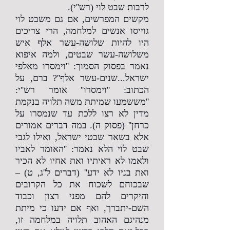
לרבות שבט לוי (רש''י).
מקשים המפרשים, אם גם משבט לוי
גוייסו אנשים למלחמה, הרי צריכים
היו להיות שלושה-עשר אלף איש
משלושה-עשר שבטים, ולמה איפוא
נאמר בפסוק הסמוך: ''וימסרו מאלפי
ישראל...שנים-עשר אלף''? ברם, על
הכתוב: ''וימסרו'' אומר רש''י:
''מששמעו שמיתת משה תלויה בנקמת
מדין לא רצו ללכת עד שנמסרו על
כרחן'' (פסוק ה). במה דברים אמורים
אלא בשאר שבטי ישראל, ואילו לגבי
שבט לוי הלא נאמר: ''האומר לאביו
ולאמו לא ראיתיו ואת אחיו לא הכיר
ואת בניו לא ידע'' (דברים ל''ג, ט) –
שבכוחם לשכוח את כל הקרובים
והיקרים להם מפני רצון וכבוד
השם-יתברך, ואף אם ידעו כי מיתת
מנהיגם האהוב תלויה במלחמה זו,