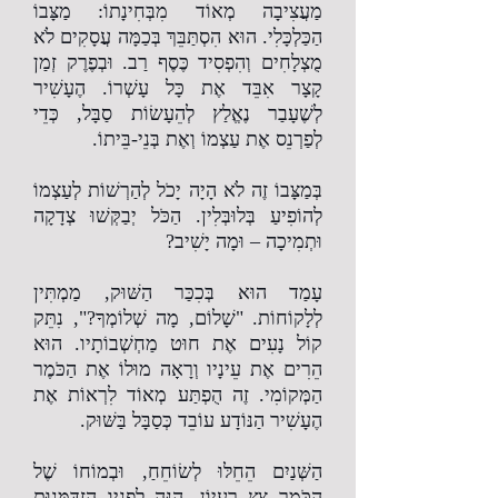
מַעֲצִיבָה מְאוֹד מִבְּחִינָתוֹ: מַצָּבוֹ
הַכַּלְכָּלִי. הוּא הִסְתַּבֵּךְ בְּכַמָּה עֲסָקִים לֹא
מֻצְלָחִים וְהִפְסִיד כֶּסֶף רַב. וּבְפֶרֶק זְמַן
קָצָר אִבֵּד אֶת כָּל עָשְׁרוֹ. הֶעָשִׁיר
לְשֶׁעָבַר נֶאֱלַץ לְהֵעָשׂוֹת סַבָּל, כְּדֵי
לְפַרְנֵס אֶת עַצְמוֹ וְאֶת בְּנֵי-בֵּיתוֹ.
בְּמַצָּבוֹ זֶה לֹא הָיָה יָכֹל לְהַרְשׁוֹת לְעַצְמוֹ
לְהוֹפִיעַ בְּלוּבְּלִין. הַכֹּל יְבַקְּשׁוּ צְדָקָה
וּתְמִיכָה – וּמָה יָשִׁיב?
עָמַד הוּא בְּכִכַּר הַשּׁוּק, מַמְתִּין
לְלָקוֹחוֹת. "שָׁלוֹם, מָה שְׁלוֹמְךָ?", נִתֵּק
קוֹל נָעִים אֶת חוּט מַחְשְׁבוֹתָיו. הוּא
הֵרִים אֶת עֵינָיו וְרָאָה מוּלוֹ אֶת הַכֹּמֶר
הַמְּקוֹמִי. זֶה הֻפְתַּע מְאוֹד לִרְאוֹת אֶת
הֶעָשִׁיר הַנּוֹדָע עוֹבֵד כְּסַבָּל בַּשּׁוּק.
הַשְּׁנַיִם הֵחֵלּוּ לְשׂוֹחֵחַ, וּבְמוֹחוֹ שֶׁל
הַכֹּמֶר צָץ רַעְיוֹן. הִנֵּה לְפָנָיו הִזְדַּמְּנוּת