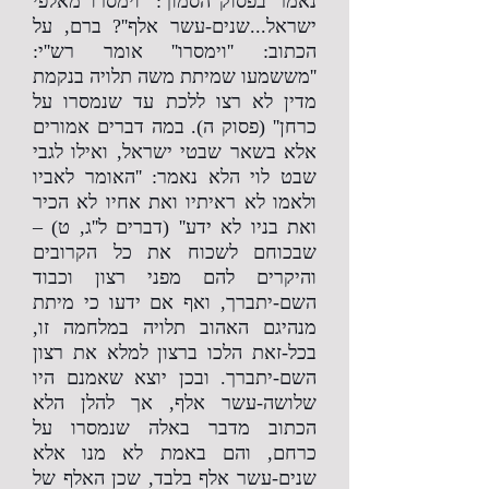
נאמר בפסוק הסמוך: ''וימסרו מאלפי
ישראל...שנים-עשר אלף''? ברם, על
הכתוב: ''וימסרו'' אומר רש''י:
''מששמעו שמיתת משה תלויה בנקמת
מדין לא רצו ללכת עד שנמסרו על
כרחן'' (פסוק ה). במה דברים אמורים
אלא בשאר שבטי ישראל, ואילו לגבי
שבט לוי הלא נאמר: ''האומר לאביו
ולאמו לא ראיתיו ואת אחיו לא הכיר
ואת בניו לא ידע'' (דברים ל''ג, ט) –
שבכוחם לשכוח את כל הקרובים
והיקרים להם מפני רצון וכבוד
השם-יתברך, ואף אם ידעו כי מיתת
מנהיגם האהוב תלויה במלחמה זו,
בכל-זאת הלכו ברצון למלא את רצון
השם-יתברך. ובכן יוצא שאמנם היו
שלושה-עשר אלף, אך להלן הלא
הכתוב מדבר באלה שנמסרו על
כרחם, והם באמת לא מנו אלא
שנים-עשר אלף בלבד, שכן האלף של