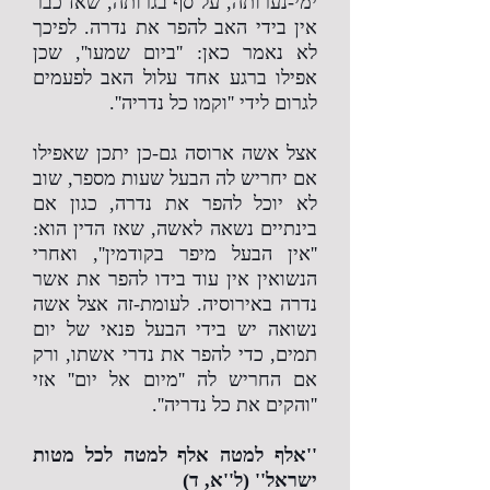
ימי-נערותה, על סף בגרותה, שאז כבר
אין בידי האב להפר את נדרה. לפיכך
לא נאמר כאן: ''ביום שמעו'', שכן
אפילו ברגע אחד עלול האב לפעמים
לגרום לידי ''וקמו כל נדריה''.
אצל אשה ארוסה גם-כן יתכן שאפילו
אם יחריש לה הבעל שעות מספר, שוב
לא יוכל להפר את נדרה, כגון אם
בינתיים נשאה לאשה, שאז הדין הוא:
''אין הבעל מיפר בקודמין'', ואחרי
הנשואין אין עוד בידו להפר את אשר
נדרה באירוסיה. לעומת-זה אצל אשה
נשואה יש בידי הבעל פנאי של יום
תמים, כדי להפר את נדרי אשתו, ורק
אם החריש לה ''מיום אל יום'' אזי
''והקים את כל נדריה''.
''אלף למטה אלף למטה לכל מטות
ישראל'' (ל''א, ד)