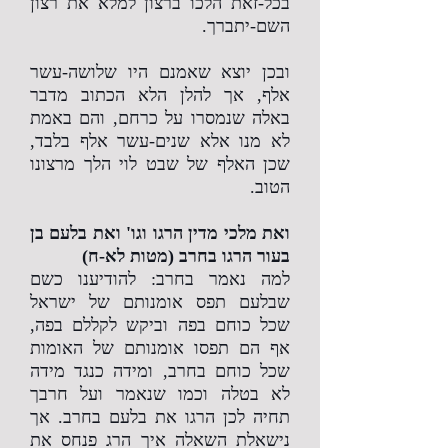
בכל-זאת הלכו ברצון למלא את רצון
השם-יתברך.
ובכן יוצא שאמנם היו שלושה-עשר
אלף, אך להלן הלא הכתוב מדבר
באלה שנמסרו על כרחם, והם באמת
לא מנו אלא שנים-עשר אלף בלבד,
שכן האלף של שבט לוי הלך מרצונו
הטוב.
ואת מלכי מדין הרגו וגו' ואת בלעם בן
בעור הרגו בחרב (מטות לא-ח)
למה נאמר בחרב: להודיענו כשם
שבלעם תפס אומנותם של ישראל
שכל כוחם בפה וביקש לקללם בפה,
אף הם תפסו אומנותם של האומות
שכל כוחם בחרב, ומידה כנגד מידה
לא בטלה וכמו שנאמר ועל חרבך
תחיה לכן הרגו את בלעם בחרב. אך
נישאלת השאלה איך הרג פנחס את