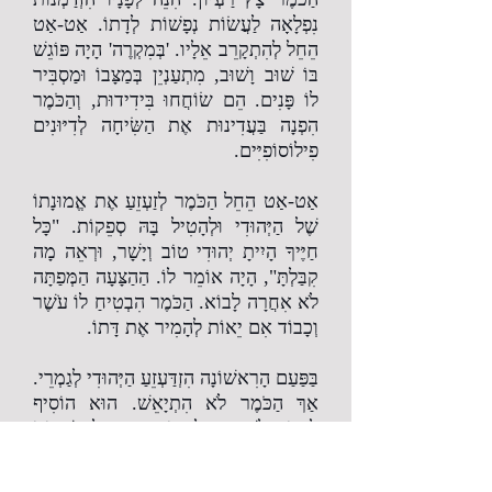
נִפְלָאָה לַעֲשׂוֹת נְפָשׁוֹת לְדָתוֹ. אַט-אַט
הֵחֵל לְהִתְקָרֵב אֵלָיו. 'בְּמִקְרֶה' הָיָה פּוֹגֵשׁ
בּוֹ שׁוּב וָשׁוּב, מִתְעַנְיֵן בְּמַצָּבוֹ וּמַסְבִּיר
לוֹ פָּנִים. הֵם שׂוֹחֲחוּ בִּידִידוּת, וְהַכֹּמֶר
הִפְנָה בַּעֲדִינוּת אֶת הַשִּׂיחָה לְדִיּוּנִים
פִילוֹסוֹפִיִּים.
אַט-אַט הֵחֵל הַכֹּמֶר לְזַעְזֵעַ אֶת אֱמוּנָתוֹ
שֶׁל הַיְּהוּדִי וּלְהָטִיל בָּהּ סְפֵקוֹת. "כָּל
חַיֶּיךָ הָיִיתָ יְהוּדִי טוֹב וְיָשָׁר, וּרְאֵה מָה
קִבַּלְתָּ", הָיָה אוֹמֵר לוֹ. הַהַצָּעָה הַמְּפַתָּה
לֹא אִחֲרָה לָבוֹא. הַכֹּמֶר הִבְטִיחַ לוֹ עֹשֶׁר
וְכָבוֹד אִם יֵאוֹת לְהָמִיר אֶת דָּתוֹ.
בַּפַּעַם הָרִאשׁוֹנָה הִזְדַּעְזֵעַ הַיְּהוּדִי לְגַמְרֵי.
אַךְ הַכֹּמֶר לֹא הִתְיָאֵשׁ. הוּא הוֹסִיף
לְנַסּוֹת לְשַׁכְנֵעַ וּלְפַתּוֹת. אֶת כָּל כִּשְׁרוֹנוֹ
הָרֶטוֹרִי הִפְעִיל, וּמַאֲמַצָּיו נָשְׂאוּ פְּרִי.