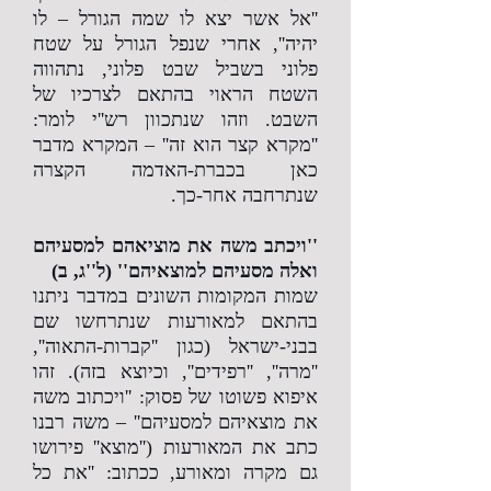
''אל אשר יצא לו שמה הגורל – לו
יהיה'', אחרי שנפל הגורל על שטח
פלוני בשביל שבט פלוני, נתהווה
השטח הראוי בהתאם לצרכיו של
השבט. וזהו שנתכוון רש''י לומר:
''מקרא קצר הוא זה'' – המקרא מדבר
כאן בכברת-האדמה הקצרה
שנתרחבה אחר-כך.
''ויכתב משה את מוציאהם למסעיהם
ואלה מסעיהם למוצאיהם'' (ל''ג, ב)
שמות המקומות השונים במדבר ניתנו
בהתאם למאורעות שנתרחשו שם
בבני-ישראל (כגון ''קברות-התאוה'',
''מרה'', ''רפידים'', וכיוצא בזה). זהו
איפוא פשוטו של פסוק: ''ויכתוב משה
את מוצאיהם למסעיהם'' – משה רבנו
כתב את המאורעות (''מוצא'' פירושו
גם מקרה ומאורע, ככתוב: ''את כל