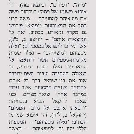
''מרה'', ''רפידים'', וכיוצא בזה). זהו
איפוא פשוטו של פסוק: ''ויכתוב משה
את מוצאיהם למסעיהם'' – משה רבנו
כתב את המאורעות (''מוצא'' פירושו
גם מקרה ומאורע, ככתוב: ''את כל
המוצאות אותם'' – יהושע ב, כ''ג),
אשר אירעו לישראל במסעיהם; ''ואלה
מסעיהם למוצאיהם'' – ואלה שמות
מקומות-מסעיהם אשר הותאמו אל
המאורעות הללו. מצינו במדרש, כי
בגאולה העתידה יעביר השם-יתברך
שוב את בני-ישראל דרך כל אותם
ארבעים ושניים המסעות אשר עברו
במדבר אחרי יציאת-מצרים, כפי
שאמר יחזקאל הנביא בנבואתו:
''והבאתי אתכם אל מדבר העמים''
(יחזקאל כ, ל''ה). זהו איפוא שמרמז
הכתוב: ''ואלה מסעיהם'' – המסעות
הללו יהיו גם ''למוצאיהם'' – כאשר