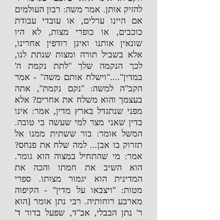
להזיק אותן. אמר משה: רבון העולמים
אם היינו ערלים, או עובדי עבודת
כוכבים, או כופרי מצות, לא היו
שונאין אותנו ואינן רודפין אחרינו,
אלא בשביל תורה ומצות שנתת לנו,
לכך הנקמה שלך "לתת נקמת ה'
במדין"...."וישלח אותם משה" - אמר
הקב"ה למשה: "נקם נקמת", אתה
בעצמך והוא משלח את אחרים? אלא
מפני שנתגדל בארץ מדין, אמר: אינו
בדין שאני מצר למי שעשה בי טובה.
המשל אומר: בור ששתית ממנו אל
תזרוק בו אבן... למה שלח את פנחס?
אמר: מי שהתחיל במצוה הוא גומר.
הוא השיב את חמתו והכה את
המדינית הוא יגמור מצותו. ספרי
מטות: "ויצבאו על מדין" - הקיפוה
מארבע רוחותיה. רבי נתן אומר [הוא
ר' נתן הבבלי, אב"ד, שפעל בדור ד'