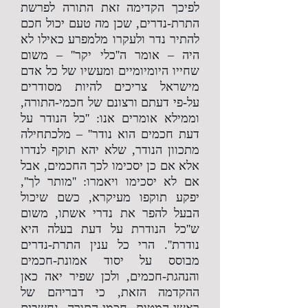
לפיכך הקדימה זאת התורה לפרשת
התרת-נדרים, שכן מה טעם יכול חכם
להתיר נדר ולעקרו מלמפרע כאילו לא
היה – אומר ה''כלי יקר'' – משום
שחייו היומיומיים ומעשיו של כל אדם
מישראל צריכים להיות מסודרים
על-פי דעתם ורצונם של חכמי-התורה,
וממילא אומרים אנו: ''כל הנודר על
דעת חכמים הוא נודר'' – מלכתחילה
מתכוון הנודר, שלא יהא תוקף לנדרו
אלא אם כן יסכימו לכך החכמים, אבל
אם לא יסכימו ויאמרו: ''מותר לך'',
יפקע תוקפו מעיקרא, כשם שיכול
הבעל להפר את נדרי אשתו, משום
ש''כל הנודרת על דעת בעלה היא
נודרת''. הרי כל ענין התרת-נדרים
מבוסס על יסוד אמונת-חכמים
והנהגת-חכמים, ולכן שפיר יאה כאן
ההקדמה הזאת, כי דבריהם של