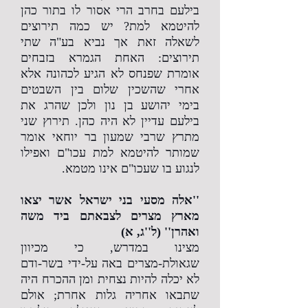
בילעם בחרב הרי אסור לו בתור כהן
להיטמא למת? יש כמה תירוצים
לשאלה זאת אך נביא בע"ה שתי
תירוצים: האחת הגמרא בזבחים
אומרת שפנחס לא הגיע לכהונה אלא
אחרי שהשכין שלום בין השבטים
בימי יהושע בן נון ולכן שהרג את
בילעם עדיין לא היה כהן. תירוץ שני
מתרץ שרבי שמעון בר יוחאי אומר
שמותר להיטמא למת עכו"ם ואפילו
לנגוע בו שעכו"ם אינו מטמא.
''אלה מסעי בני ישראל אשר יצאו
מארץ מצרים לצבאתם ביד משה
ואהרן'' (ל''ג, א)
מצינו במדרש, כי מכיוון
שגאולת-מצרים באה על-ידי בשר-ודם
לא יכלה להיות נצחית ומן ההכרח היה
שתבאו אחריה גלות אחרת; אולם