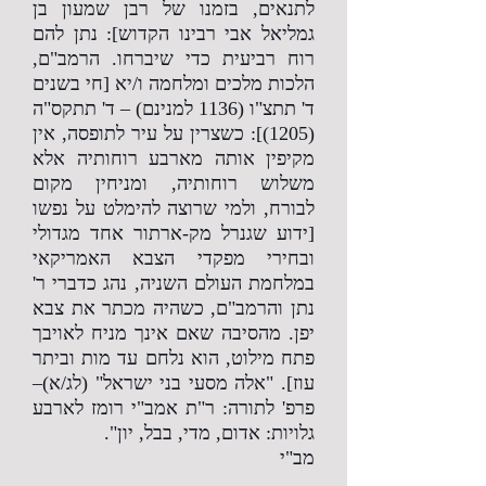
לתנאים, בזמנו של רבן שמעון בן
גמליאל אבי רבינו הקדוש]: נתן להם
רוח רביעית כדי שיברחו. הרמב"ם,
הלכות מלכים ומלחמה ו/יא [חי בשנים
ד' תתצ"ו (1136 למנינם) – ד' תתקס"ה
(1205)]: כשצרין על עיר לתופסה, אין
מקיפין אותה מארבע רוחותיה אלא
משלוש רוחותיה, ומניחין מקום
לבורח, ולמי שרוצה להימלט על נפשו
[ידוע שגנרל מק-ארתור אחד מגדולי
ובחירי מפקדי הצבא האמריקאי
במלחמת העולם השניה, נהג כדברי ר'
נתן והרמב"ם, כשהיה מכתר את צבא
יפן. מהסיבה שאם אינך מניח לאויבך
פתח מילוט, הוא נלחם עד מות וביתר
עוז]. "אלה מסעי בני ישראל" (לג/א)–
פרפ' לתורה: ר"ת אמב"י רומז לארבע
גלויות: אדום, מדי, בבל, יון".
מב"י