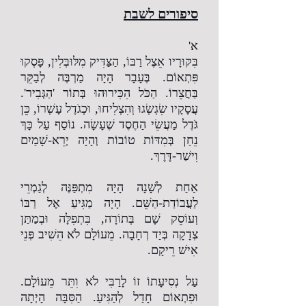
סיפורים לשבת
א'
בִּקּוּרָיו אֵצֶל רַבּוֹ, הַצַּדִּיק מִלּוּבְּלִין, פָּסְקוּ
פִּתְאוֹם. בֶּעָבָר הָיָה מַרְבֶּה לְבַקֵּר
בַּחֲצֵרוֹ. הַכֹּל הִכִּירוּהוּ בְּתוֹר 'הַגְּבִיר'.
עֲסָקָיו שִׂגְשְׂגוּ וְהִצְלִיחוּ, וּכְגֹדֶל עָשְׁרוֹ, כֵּן
גֹּדֶל מַעֲשֵׂי הַחֶסֶד שֶׁעָשָׂה. נוֹסַף עַל כָּךְ
נֵחַן בְּמִדּוֹת טוֹבוֹת וְהָיָה יְרֵא-שָׁמַיִם
וִישַׁר-דֶּרֶךְ.
אַחַת לְשָׁנָה הָיָה מִתְפַּנֶּה לְגַמְרֵי
לַעֲבוֹדַת-הַשֵּׁם. הָיָה מַגִּיעַ אֶל רַבּוֹ
וְעוֹסֵק שָׁם בְּתוֹרָה, בִּתְפִלָּה וּבְמַתַּן
צְדָקָה בְּיַד רְחָבָה. מֵעוֹלָם לֹא הֵשִׁיב פְּנֵי
אִישׁ רֵיקָם.
עַל נְסִיעָתוֹ זוֹ לָרַבִּי לֹא וִתֵּר מֵעוֹלָם.
וּפִתְאוֹם חָדַל לְהַגִּיעַ. הַסִּבָּה הָיְתָה