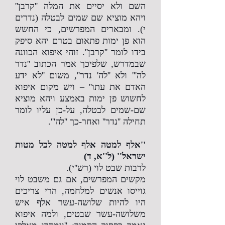
השם ולא יסיים את המלה ''קרבן''
ויהא מוציא שם שמים לבטלה (נדרים
י). ומבארים המפרשים, כי החשש
הוא פן ימות פתאום בטרם יהא סיפק
בידו לומר ''קרבן''. זוהי איפוא הכוונה
שבמדרש, שלפיכך אמר הכתוב ''נדר
לה''' ולא ''לה' נדר'', משום ''לא ידע
האדם את עתו'' – ויש מקום איפוא
לחשוש פן ימות באמצע ויהא מוציא
שם-שמים לבטלה, על-כן עליו לומר
תחילה ''נדר'' ואחר-כך ''לה'''.
''אלף למטה אלף למטה לכל מטות
ישראל'' (ל''א, ד)
לרבות שבט לוי (רש''י).
מקשים המפרשים, אם גם משבט לוי
גוייסו אנשים למלחמה, הרי צריכים
היו להיות שלושה-עשר אלף איש
משלושה-עשר שבטים, ולמה איפוא