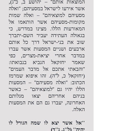
המוצאות אותם'' – יהושע ב, כ''ג),
אשר אירעו לישראל במסעיהם; ''ואלה
מסעיהם למוצאיהם'' – ואלה שמות
מקומות-מסעיהם אשר הותאמו אל
המאורעות הללו. מצינו במדרש, כי
בגאולה העתידה יעביר השם-יתברך
שוב את בני-ישראל דרך כל אותם
ארבעים ושניים המסעות אשר עברו
במדבר אחרי יציאת-מצרים, כפי
שאמר יחזקאל הנביא בנבואתו:
''והבאתי אתכם אל מדבר העמים''
(יחזקאל כ, ל''ה). זהו איפוא שמרמז
הכתוב: ''ואלה מסעיהם'' – המסעות
הללו יהיו גם ''למוצאיהם'' – כאשר
בניהם אחריהם יצאו מגלותם
האחרונה, יעברו גם הם את המסעות
האלה.
''אל אשר יצא לו שמה הגורל לו
יהיה'' (ל''ג, נ''ד)