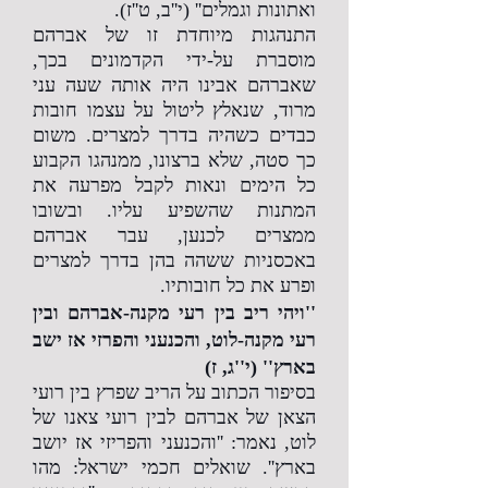
ואתונות וגמלים'' (י''ב, ט''ז).
התנהגות מיוחדת זו של אברהם
מוסברת על-ידי הקדמונים בכך,
שאברהם אבינו היה אותה שעה עני
מרוד, שנאלץ ליטול על עצמו חובות
כבדים כשהיה בדרך למצרים. משום
כך סטה, שלא ברצונו, ממנהגו הקבוע
כל הימים ונאות לקבל מפרעה את
המתנות שהשפיע עליו. ובשובו
ממצרים לכנען, עבר אברהם
באכסניות ששהה בהן בדרך למצרים
ופרע את כל חובותיו.
''ויהי ריב בין רעי מקנה-אברהם ובין
רעי מקנה-לוט, והכנעני והפרזי אז ישב
בארץ'' (י''ג, ז)
בסיפור הכתוב על הריב שפרץ בין רועי
הצאן של אברהם לבין רועי צאנו של
לוט, נאמר: ''והכנעני והפריזי אז יושב
בארץ''. שואלים חכמי ישראל: מהו