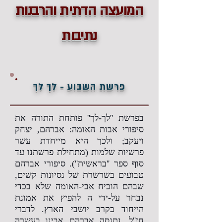
המועצה הדתית והרבנות
נתיבות
פרשת השבוע - לך לך
בפרשת ''לך-לך'' פותחת התורה את
סיפורי אבות האומה: אברהם, יצחק
ויעקב; ולכך היא מייחדת עשר
פרשיות שלמות (מתחילת פרשתנו עד
סוף ספר ''בראשית''). סיפורי אברהם
טבועים בשרשרת של נסיונות קשים,
שבהם הוכיח אבי-האומה שלא בכדי
נבחר על-ידי ה להפיץ את אמונת
הייחוד בקרב יושבי הארץ. לדברי
חז''ל, נתנסה אברהם אבינו בעשרה