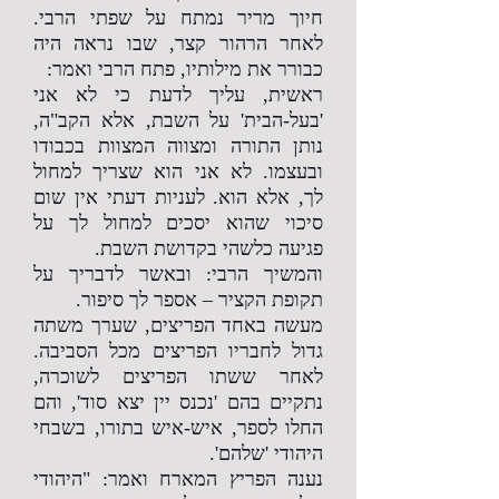
חיוך מריר נמתח על שפתי הרבי.
לאחר הרהור קצר, שבו נראה היה
כבורר את מילותיו, פתח הרבי ואמר:
ראשית, עליך לדעת כי לא אני
'בעל-הבית' על השבת, אלא הקב"ה,
נותן התורה ומצווה המצוות בכבודו
ובעצמו. לא אני הוא שצריך למחול
לך, אלא הוא. לעניות דעתי אין שום
סיכוי שהוא יסכים למחול לך על
פגיעה כלשהי בקדושת השבת.
והמשיך הרבי: ובאשר לדבריך על
תקופת הקציר – אספר לך סיפור.
מעשה באחד הפריצים, שערך משתה
גדול לחבריו הפריצים מכל הסביבה.
לאחר ששתו הפריצים לשוכרה,
נתקיים בהם 'נכנס יין יצא סוד', והם
החלו לספר, איש-איש בתורו, בשבחי
היהודי 'שלהם'.
נענה הפריץ המארח ואמר: "היהודי