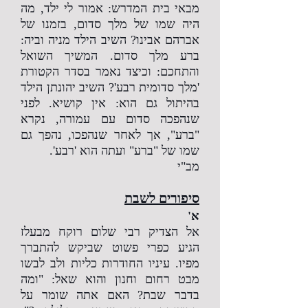
מבאי בית המדרש: אמור לי ילד, מה
היה שמו של מלך סדום, בזמנו של
אברהם אבינו? השיב הילד מניה וביה:
ברע מלך סדום. המשיך השואל
והתחכם: וכיצד נאמר בסדר הקטורת
'מלך סדומית רבע'? השיב יהונתן הילד
בהיתול גם הוא: אין קושיא. לפני
שנהפכה סדום עם עמורה, נקרא
"ברע", אך לאחר שנהפכו, נהפך גם
שמו של "ברע" ועתה הוא 'רבע'.
מב"י
סיפורים לשבת
א'
אל הצדיק רבי שלום רוקח מבעלז
הגיע כפרי פשוט שביקש להתברך
מפיו. עיניו החודרות כליות ולב לבשו
מבט רחום וחנון והוא שאל: "ומה
בדבר שבת? האם אתה שומר על