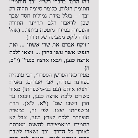
וזהו הרמז בדברי רש"י: "בך חותמין"
חתימת הגלות, כלומר סיומה תהיה רק
"בך" – בגלל מידת גמילות חסד שבך
שכן לדאבון הלב תהיינה התורה
והעבודה במידה מועטת ביותר... (אהל
תורה לוקט ממעינה של תורה)
''ויקח אברם את שרי אשתו ... ואת
הנפש אשר עשו בחרן ... ויצאו ללכת
ארצה כנען, ויבאו ארצה כנען'' (י''ב,
ה)
מעיר כאן הפרשן הספרדי, רבי עובדיה
ספורנו: בתרח, אבי אברהם, נאמר:
''ויצאו איתם (עם בני-משפחתו) מאור
כשדים ללכת ארצה כנען, ויבואו עד
חרן וישבו שם'' (י''א, ל''א). תרח
ומשפחתו יצאו, לפי זה, במטרה
מוצהרת ללכת לארץ כנען; אבל לא
התמידו במאמציהם להשגת מטרתם
לאורך כל הדרך, וכך נשארו לשבת