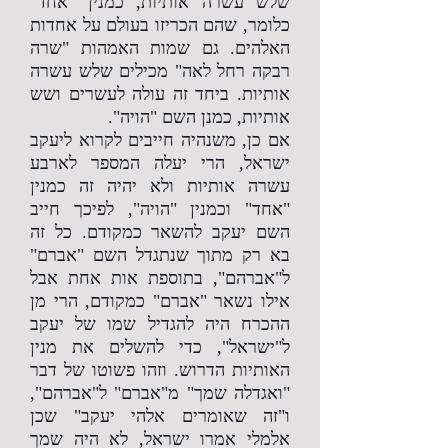
שלש עשרה אותיות, כמנין "אחד"
כלומר, שהם הכריזו בעולם על אחדות
האלהים. גם שמות האמהות "שרה
רבקה רחל לאה" מכילים שלש עשרה
אותיות. ביחד זה עולה לעשרים ושש
אותיות, כמנן השם "הויה".
אם כן, משנהיה חייבים לקרוא ליעקב
ישראל, הרי יעלה המספר לארבע
עשרה אותיות ולא יהיה זה כמנין
"אחד" וכמנין "הויה", לפיכך חייב
השם יעקב להשאר כמקודם. כל זה
בא רק מתוך שנתגדל השם "אברם"
ל"אברהם", בתוספת אות אחת אבל
אילו נשאר "אברם" כמקודם, הרי מן
ההכרח היה להגדיל שמו של יעקב
ל"ישראל", כדי להשלים את מנין
האותיות הדרוש. וזהו פשוטו של דבר
"ואגדלה שמך" מ"אברם" ל"אברהם",
ו"זה שאומרים אלהי יעקב" שכן
אלמלי אמרו ישראל, לא היה שמך