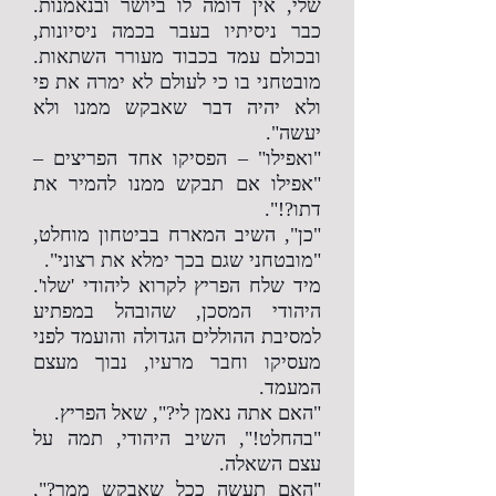
שלי, אין דומה לו ביושר ובנאמנות.
כבר ניסיתיו בעבר בכמה ניסיונות,
ובכולם עמד בכבוד מעורר השתאות.
מובטחני בו כי לעולם לא ימרה את פי
ולא יהיה דבר שאבקש ממנו ולא
יעשה".
"ואפילו" – הפסיקו אחד הפריצים –
"אפילו אם תבקש ממנו להמיר את
דתו?!".
"כן", השיב המארח בביטחון מוחלט,
"מובטחני שגם בכך ימלא את רצוני".
מיד שלח הפריץ לקרוא ליהודי 'שלו'.
היהודי המסכן, שהובהל במפתיע
למסיבת ההוללים הגדולה והועמד לפני
מעסיקו וחבר מרעיו, נבוך מעצם
המעמד.
"האם אתה נאמן לי?", שאל הפריץ.
"בהחלט!", השיב היהודי, תמה על
עצם השאלה.
"האם תעשה ככל שאבקש ממך?",