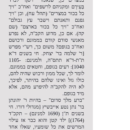
במצרים כן, שנאמר "ויסגֵּר לברד
בְּעִירָם ומקניהם לרשפים" ואח"כ "ויך
כל בכור במצרים" (תהל' עח), וכן "ויך
גפנם ותאנתם וישבר עץ גבולם"
ואח"כ "ויך כל בכור בארצם" (שם
קה). אם כן, מדוע הקב"ה, לא נפרע
מאנשי סודם קודם בממונם ורכושם
ואח"כ בגופם? משום כך, רש"י מפרש
[ר' שלמה בר' יצחק. חי בשנים ד"א
ת"ת-ד"א תתס"ה, ולמנינם:
1105-
1040
]: רעים בגופם, וחטאים בממונם.
לומר לך, שכל ממון ורכוש שהיה להם,
כולו גזל ואינו שלהם בהיתר, לפיכך,
לא היה להקב"ה להיפרע מהם, אלא
מיד בגופם.
"ברע מלך סדום" – בהיות ר' יהונתן
בר' נתן נטע אייבשיץ [מגדולי דורו. חי
בשנים ת"ן (1690 למנינם) – תקכ"ד
(1764)] ילד קטן והוא כבר אז עילוי
המרשים את כל שומעיו, שאלו אחד