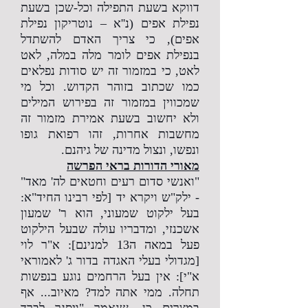
דווקא בשעת התפילה וכל-שכן בשעת
נפילת אפים (נ''א – נוטריקון נפילת
אפים), כי צריך האדם להשתדל
בנפילת אפים לומר מלה במלה, לאט
לאט, כי במזמור זה יש סודות נפלאים
כמו שכתוב בזוהר הקדוש. וכל מי
שמכווין במזמור זה בפירוש המילים
ולא יחשוב בשעת אמירת מזמור זה
מחשבות אחרות, זהו רפואת גופו
ונפשו, ונצול מדינה של גיהנם.
מאורי הדורות בראי הפרשה
"ואנשי סדום רעים וחטאים לה' מאד"
- ילק"ש ויקרא יד [לפי רבינו החיד"א:
בעל ילקוט שמעוני, הוא ר' שמעון
אשכנזי, ומדבריו עולה שבעל הילקוט
פעל במאה ה13 למנינם]: א"ר לוי
[מגדולי בעלי האגדה בדור ג' לאמוראי
א"י]: אין בעל הרחמים נוגע בנפשות
תחלה. ממי אתה למד? מאיוב... אף