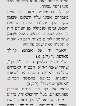
תמיד תרועה זאת והוא מתרחק מכל
מיני נדנוד עבירה.
לך לך בגימטרייה מאה. כי מצינו
באברהם אבינו עליו השלום שבזמן
שקם והלך ממולדתו היה בן שבעים
וחמש, ובזמן שנבתלק מן העולם היה
בן מאה שבעים וחמש, נמצא שבזמן
שהתמסר לקיים מצוות הקב''ה- הוסיף
לו הקב''ה מאה שנים על חייו.
''ויאמר ה' אל אברם: לך-לך
מארצך...'' (י''ב, א)
רש''י מדיין מלשון הכתוב ''לך-לך'',
שהקדוש-ברוך-הוא הבטיח לאברהם
שהליכתו לארץ החדשה תהיה להנאתו
ולטובתו, כמובא בהמשך הכתוב:
''ואעשך לגוי גדול'' (י''ב, ב).
שואל על כך רבי פנחס הורביץ
מפרנקפורט, בעל ''ה''הפלא''ה'': כידוע
, נמנית ההוראה ''לך-לך מארצך'' עם
עשרת הנסיונות, שנתנסה בהם