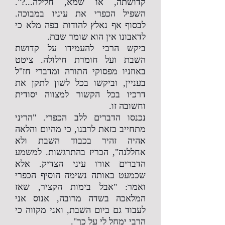
קדושתה, או שמא, חלילה...?".
השפיל הכפרי את עיניו במבוכה.
לבסוף אף נאלץ להודות בפה מלא כי
לדאבונו אין הוא שומר שבת.
ביקש הרבי להעמידו על קדושת
השבת ועל חומרת חילולה. ציטט
באוזניו מפסוקי התורה ומדברי חז"ל
בעניין, וביקשו בכל לשון לתקן את
דרכיו בכל הקשור למצווה יסודית
וחשובה זו.
נכנסו הדברים ללב הכפרי. "הריני
מתחייב בזאת לרבנו, כי מהיום והלאה
אהיה זהיר בכבוד השבת ולא
אחללנה", הכריז בהתרגשות. למשמע
הדברים אורו עיני הצדיק. אלא
שכמעט באותה נשימה הוסיף הכפרי
ואמר: "אבל בימות הקציר, שאז
המלאכה בשדה מרובה, אנוס אני
לעבוד גם ביום השבת, ואני מקווה כי
הרבי ימחל לי על כך".