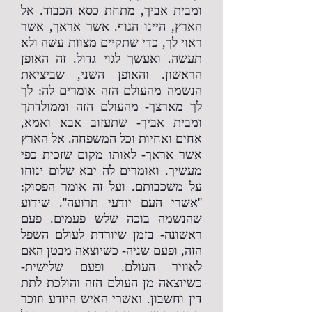
ומבית אביך, מתחת כסא הכבוד. אל
הארץ, היינו הגוף. אשר אראך, אשר
ראוי לך, כדי שתקיים מצוות עשה ולא
תעשה. ואעשך לגוי גדול. זה האופן
הראשון. והאופן השני, שביציאת
הנשמה מהעולם הזה אומרים לה: לך
לך מארצך- מהעולם הזה וממולדתך
ומבית אביך- שתעזוב אבא ואמא,
אחים ואחיות וכל המשפחה. אל הארץ
אשר אראך- לאותו מקום שזכית כפי
מעשיך. ואומרים לה יבא שלום ינוחו
על משכבותם. ועל זה אומר הפסוק:
''אשרי העם יודעי תרועה''. שידוע
שהנשמה בוכה שלש פעמים. פעם
ראשונה- בזמן שיורדת לעולם השפל
הזה, ופעם שניה- כשיוצאה מבטן האם
לאוויר העולם. ופעם שלישית-
כשיוצאה מן העולם הזה והולכת לתת
דין וחשבון. ואשרי האיש היודע וזוכר