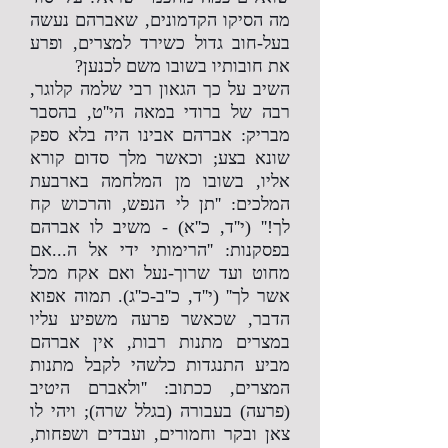
מה הסיקו הקדמונים, שאברהם נעשה
בעל-חוב גדול כשירד למצרים, ופרע
את חובותיו בשובו משם לכנען?
השיב על כך הגאון רבי שלמה קלוגר,
רבה של ברודי במאה הי''ט, בהסבר
מבריק: אברהם אבינו היה בלא ספק
שונא בצע; וכאשר מלך סדום קורא
אליו, בשובו מן המלחמה בארבעת
המלכים: ''תן לי הנפש, והרכוש קח
לך!'' (י''ד, כ''א) - משיב לו אברהם
בפסקנות: ''הרימותי ידי אל ה...אם
מחוט ועד שרוך-נעל ואם אקח מכל
אשר לך'' (י''ד, כ''ב-כ''ג). תמוה אפוא
הדבר, שכאשר פרעה משפיע עליו
במצרים מתנות רבות, אין אברהם
מביע התנגדות כלשהי לקבל מתנות
המצרים, ככתוב: ''ולאברם היטיב
(פרעה) בעבורה (בגלל שרה); ויהי לו
צאן ובקר וחמורים, ועבדים ושפחות,