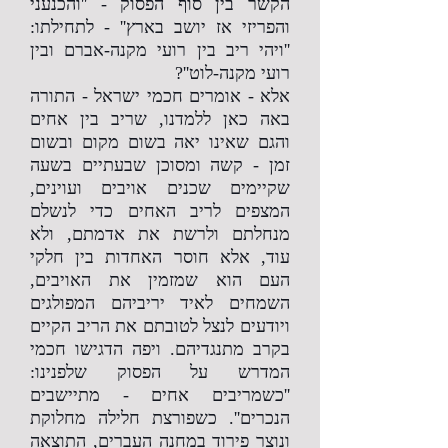
הקשר בין סוף הפסוק - ''והכנעני
והפריזי אז יושב בארץ'' - לתחילתו:
''ויהי ריב בין רועי מקנה-אברם ובין
רועי מקנה-לוט''?
אלא - אומרים חכמי ישראל - התורה
באה כאן ללמדנו, שריב בין אחים
והגם שאינו יאה בשום מקום ובשום
זמן - קשה ומסוכן שבעתיים בשעה
שקיימים שכנים אויבים ועוינים,
המצפים לריב האחים כדי לנשלם
מנחלתם ולרשת את אדמתם, ולא
עוד, אלא חוסר האחדות בין חלקי
העם הוא שמזמין את האויבים,
השמחים לאיד יריביהם המפולגים
ויודעים לנצל לטובתם את הריב הקיים
בקרב מתנגדיהם. ויפה הדגישו חכמי
המדרש על הפסוק שלפנינו:
''כשמריבים אחים - מתיישבים
הנכרים''. כשפורצת חלילה מחלוקת
ונוצר פירוד במחנה העברים, התוצאה