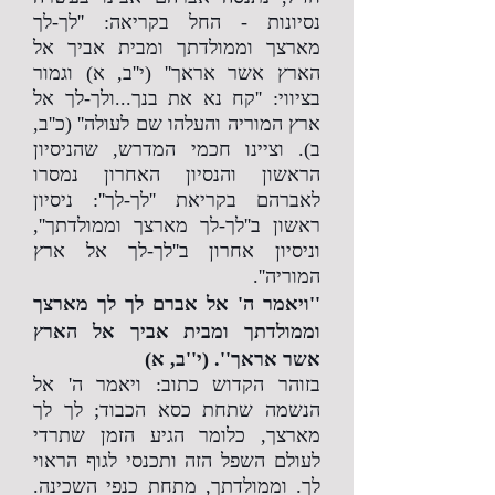
נסיונות - החל בקריאה: ''לך-לך
מארצך וממולדתך ומבית אביך אל
הארץ אשר אראך'' (י''ב, א) וגמור
בציווי: ''קח נא את בנך...ולך-לך אל
ארץ המוריה והעלהו שם לעולה'' (כ''ב,
ב). וציינו חכמי המדרש, שהניסיון
הראשון והנסיון האחרון נמסרו
לאברהם בקריאת ''לך-לך'': ניסיון
ראשון ב''לך-לך מארצך וממולדתך'',
וניסיון אחרון ב''לך-לך אל ארץ
המוריה''.
''ויאמר ה' אל אברם לך לך מארצך
וממולדתך ומבית אביך אל הארץ
אשר אראך''. (י''ב, א)
בזוהר הקדוש כתוב: ויאמר ה' אל
הנשמה שתחת כסא הכבוד; לך לך
מארצך, כלומר הגיע הזמן שתרדי
לעולם השפל הזה ותכנסי לגוף הראוי
לך. וממולדתך, מתחת כנפי השכינה.