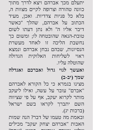
יתעלם מכך אברהם ויצא לדרך מתוך
כוונה טהורה וצרופה לקיים מצוות ה,
בלא כל פניות צדדיות. ואכן, מעיד
הכתוב על אברהם, שהלך ''כאשר
דיבר אליו ה'' ולא נתן דעתו לשום
טובת-הנאה שהובטחה לו; ומשום כך
נחשבת הליכה זו לאחד מעשרת
הנסיונות, שבהם נבחן אברהם ונמצא
ראוי לשליחות האלוקית הגדולה
שהוטלה עליו.
ואעשך לגוי גדול ואברכם ואגדלה
שמך (יב-ב)
מצינו בגמרא כי כל הקורא לאברהם
"אברם" עובר על עשה, ואילו ליעקב
מותר לקרוא יעקב, אף על פי שציווה
השם יתברך לקראו בשם ישראל
(ברכות יג).
ובאמת מה טעמו של דבר? הנה שמות
האבות "אברהם יצחק יעקב" מכילים