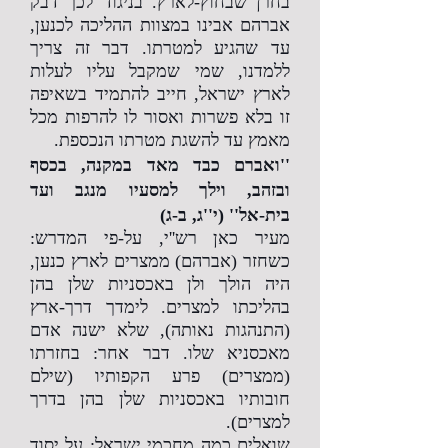
בחרן שבחוץ-לארץ. בניגוד לכך דבק
אברהם אבינו במצוות ההליכה לכנען,
עד שהגיע למטרתו. דבר זה צריך
ללמדנו, שמי שמקבל עליו לעלות
לארץ ישראל, חייב להתמיד בשאיפה
זו בלא פשרות ואסור לו להרפות מכל
מאמץ עד להשגת מטרתו הנכספת.
''ואברם כבד מאד במקנה, בכסף
ובזהב, וילך למסעיו מנגב ועד
בית-אל'' (י''ג, ב-ג)
מעיר כאן רש''י, על-פי המדרש:
כשחזר (אברהם) ממצרים לארץ כנען,
היה הולך ולן באכסניות שלן בהן
בהליכתו למצרים. לימדך דרך-ארץ
(התנהגות נאותה), שלא ישנה אדם
מאכסניא שלו. דבר אחר: בחזרתו
(ממצרים) פרע הקפותיו (שילם
חובותיו באכסניות שלן בהן בדרך
למצרים).
שואלים כמה מחכמי ישראל: על יסוד