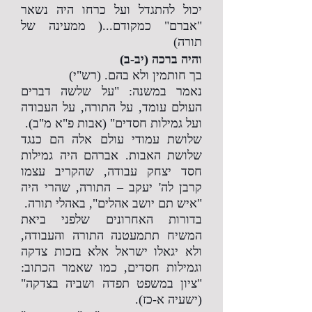
יכול להתגדל ועל כרחו היה נשאר
"אברם" כמקודם...( ממעינה של
תורה)
והיה ברכה (יב-ב)
בך חותמין ולא בהם. (רש"י)
נאמר במשנה: "על שלשה דברים
העולם עומד, על התורה, על העבודה
ועל גמילות חסדים" (אבות פ"א מ"ב).
שלושת עמודי עולם אלה הם כנגד
שלושת האבות. אברהם היה גמילות
חסד יצחק עבודה, שהקריב עצמו
קרבן לה' יעקב – התורה, שהרי היה
"איש תם יושב אהלים", באהלי תורה.
בדורות האחרונים שלפני ביאת
המשיח תתמעטנה התורה והעבודה,
ולא יגאלו ישראל אלא בזכות צדקה
וגמילות חסדים, כמו שאמר הכתוב:
"ציון במשפט תפדה ושביה בצדקה"
(ישעיה א-כז).