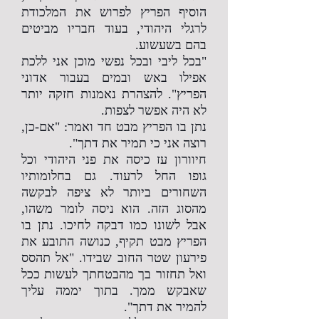
הוסיף הפריץ לפרוש את המלכודת
לרגלי היהודי, בעוד חבריו מביטים
בהם בשעשוע.
"בכל ליבי ובכל נפשי מוכן אני ללכת
אפילו באש ובמים בעבור אדוני
הפריץ". להצהרת נאמנות חזקה יותר
לא היה אפשר לצפות.
נתן בו הפריץ מבט חד ואמר: "אם-כן,
רוצה אני כי תמיר את דתך".
חיוורון עז כיסה את פני היהודי וכל
גופו החל לרעוד. גם בחלומותיו
השחורים ביותר לא ציפה לבקשה
מהסוג הזה. הוא ניסה לומר משהו,
אבל לשונו כמו דבקה לחיכו. נתן בו
הפריץ מבט תקיף, כנושה התובע את
פירעון שטר החוב שבידו. "אל תהסס
ואל תחזור בך מהבטחתך לעשות ככל
שאבקש ממך. בתוך יממה עליך
להמיר את דתך".