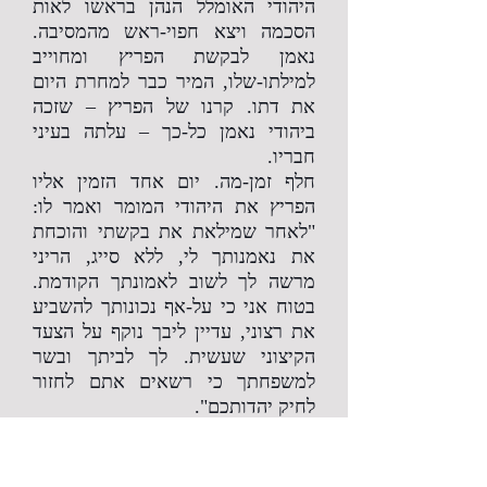
היהודי האומלל הנהן בראשו לאות
הסכמה ויצא חפוי-ראש מהמסיבה.
נאמן לבקשת הפריץ ומחוייב
למילתו-שלו, המיר כבר למחרת היום
את דתו. קרנו של הפריץ – שזכה
ביהודי נאמן כל-כך – עלתה בעיני
חבריו.
חלף זמן-מה. יום אחד הזמין אליו
הפריץ את היהודי המומר ואמר לו:
"לאחר שמילאת את בקשתי והוכחת
את נאמנותך לי, ללא סייג, הריני
מרשה לך לשוב לאמונתך הקודמת.
בטוח אני כי על-אף נכונותך להשביע
את רצוני, עדיין ליבך נוקף על הצעד
הקיצוני שעשית. לך לביתך ובשר
למשפחתך כי רשאים אתם לחזור
לחיק יהדותכם".
שמח היהודי שמחה גדולה, ואץ-רץ
לביתו לבשר לאשתו ולילדיו את
הבשורה הטובה. לנוכח התפרצותו