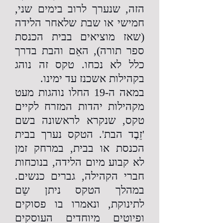
הזה, שנערך לרוב בימים שני,
חמישי או שבת שלאחר הלידה
(שאז מוציאים בבית הכנסת
ספר תורה), האֵם והבת בדרך
כלל לא נכחו. טקס זה נוהג
בקהילות אשכנז עד ימינו.
במאה ה-19 החלו נוהגות מעט
מקהילות יהדות המזרח לקיים
טקס, שנקרא לראשונה בשם
'זֵבֶד הבת'. הטקס נערך בבית
הכנסת או בבית, במרחק זמן
לא קבוע מיום הלידה, בנוכחות
חברי הקהילה, גברים כנשים.
במהלך הטקס ניתן שֵם
לתינוקת, ונאמרו בו פסוקים
ופיוטים מיוחדים העוסקים