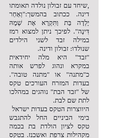
,שיחד עם זבולון נולדה תאומתו
דינה. ככתוב בהמשך:"וְאַחַר
יָלְדָה בַּת וַתִּקְרָא אֶת שְׁמָהּ
דִּינָה". לפיכך ניתן למצוא רמז
במילה זבד לשני הילדים
שנולדו: זבולון ודינה.‏‏
"זבד" היא מלה יחידאית
במקרא ונהוג לפרש אותה
כ"מתנה" או "מתנה טובה".
בעדות המזרח העורכים טקס
של "זבד הבת" נוהגים במהלכו
לתת שם לבת.
היווצרות הטקס בעדות ישראל
בימי הביניים החל להתגבש
טקס לציון הולדת בת בכמה
מקהילות צרפת ואשכנז. בטקס