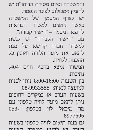
והמשטרה וסיום מסירת הדוחו"ת יש
להזמין אמבולנס לפינוי הנפטר.
יש לצרף המסמך של המשטרה
כאשר ניגשים למשרד הבריאות
להוצאת מסמך – "רישיון קבורה".
עם "רישיון הקבורה" יש לגשת
למשרדי חברה קדישא על מנת
לתאם את מועד הלוויה וארגון כל
ההכנות ללוויה.
המשרד נמצא בחפץ חיים 404,
נתיבות.
בין השעות 8:00-16:00 ניתן לפנות
למועצה לנאוה:
08-9933555
.
בשעות הערב או במקרים דחופים
ניתן לתאם מועד לוויה טלפוני עם
מר מיכאל לוי בטלפון:
053-
8977606
גם בעת תיאום לוויה טלפוני בשעות
הערב יש להגיע למשרד בשעות